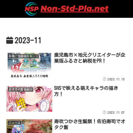
2023-11
鹿児島市×地元クリエイターが企
各地ご当地萌えキャラ紹介
業版ふるさと納税をPR！
2023.11.15
SNSで映える萌えキャラの描き
おすすめ書籍紹介
方！
2023.11.07
寿吹つかさ生誕祭！佐伯寿司でオ
ニュース
タク飯